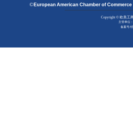
©
European American Chamber of Commerce & 
Copyright © 欧美工
主管单位：
备案号
/